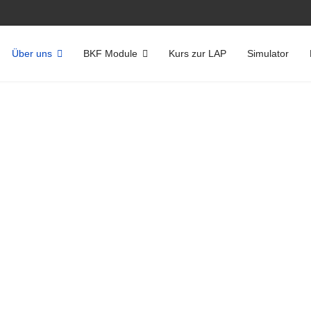
Über uns
BKF Module
Kurs zur LAP
Simulator
lungsraum