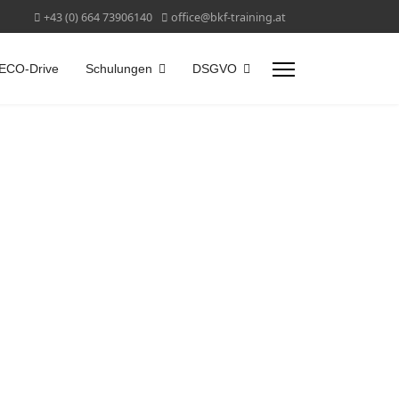
+43 (0) 664 73906140
office@bkf-training.at
ECO-Drive
Schulungen
DSGVO