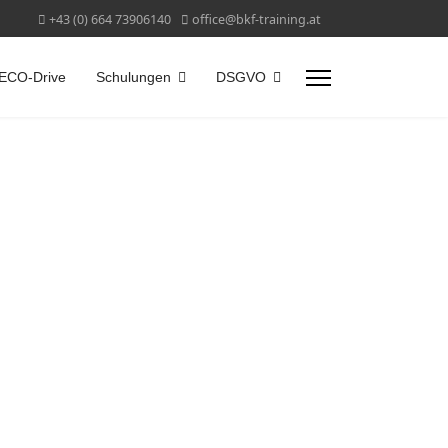
+43 (0) 664 73906140
office@bkf-training.at
ECO-Drive
Schulungen
DSGVO