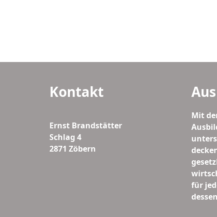
Kontakt
Aus
Mit de
Ernst Brandstätter
Ausbil
Schlag 4
unters
2871 Zöbern
decken
gesetz
wirtsc
für je
dessen