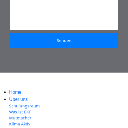
Senden
Home
Über uns
Schulungsraum
Was ist BKF
Mutmacher
Klima Aktiv