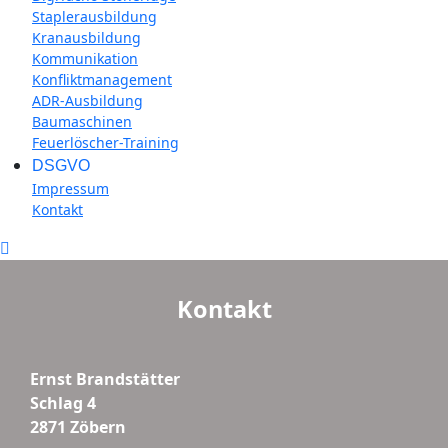
Staplerausbildung
Kranausbildung
Kommunikation
Konfliktmanagement
ADR-Ausbildung
Baumaschinen
Feuerlöscher-Training
DSGVO
Impressum
Kontakt
Kontakt
Ernst Brandstätter
Schlag 4
2871 Zöbern